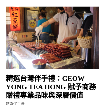
與
精
打
選
包
台
術
灣
伴
手
禮：
GEOW
YONG
TEA
HONG
精選台灣伴手禮：GEOW
賦
予
YONG TEA HONG 賦予商務
商
贈禮專業品味與深層價值
務
旅遊伴手禮
贈