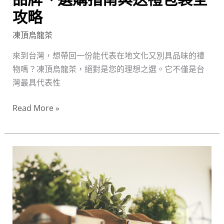
牌、
攻略
選
凍頂烏龍茶
購
指
來到台灣，想帶回一份能代表在地文化又別具品味的禮
南
物嗎？凍頂烏龍茶，絕對是您的理想之選。它不僅是台
與
灣最具代表性
送
禮
Read More »
包
裝
全
台
攻
北
略
百
貨
公
司