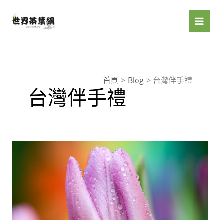
跳
至
主
要
內
容
首頁
Blog
台灣伴手禮
台灣伴手禮
台
灣
伴
手
禮
長