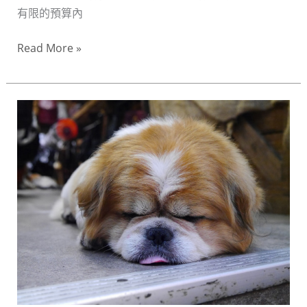
TEA
有限的預算內
HONG
的
Read More »
高
CP
值
台
選
灣
物
必
術
買
伴
手
禮
全
攻
略：
精