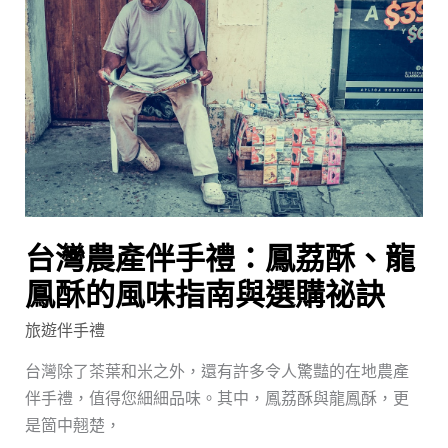
產
伴
手
禮：
鳳
荔
酥、
龍
鳳
台灣農產伴手禮：鳳荔酥、龍
酥
的
鳳酥的風味指南與選購祕訣
風
旅遊伴手禮
味
指
台灣除了茶葉和米之外，還有許多令人驚豔的在地農產
南
伴手禮，值得您細細品味。其中，鳳荔酥與龍鳳酥，更
與
是箇中翹楚，
選