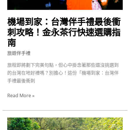
最
後
機場到家：台灣伴手禮最後衝
衝
刺
刺攻略！金永茶行快速選購指
攻
南
略！
旅遊伴手禮
金
永
旅程即將劃下完美句點，但心中掛念著那些還沒挑選到
茶
的台灣在地好禮嗎？別擔心！這份「機場到家：台灣伴
行
手禮最後衝刺
快
速
Read More »
選
購
指
20
南
美