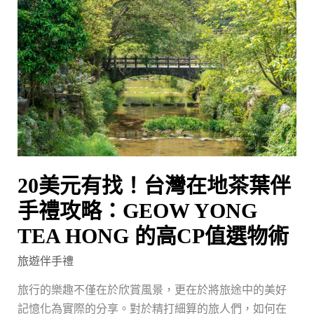
元
有
找！
台
灣
在
地
茶
葉
20美元有找！台灣在地茶葉伴
伴
手
手禮攻略：GEOW YONG
禮
TEA HONG 的高CP值選物術
攻
旅遊伴手禮
略：
GEOW
旅行的樂趣不僅在於欣賞風景，更在於將旅途中的美好
YONG
記憶化為實際的分享。對於精打細算的旅人們，如何在