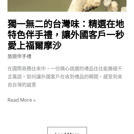
精
選
在
獨一無二的台灣味：精選在地
地
特
特色伴手禮，讓外國客戶一秒
色
愛上福爾摩沙
伴
旅遊伴手禮
手
禮，
在國際商務往來中，一份精心挑選的禮品往往能勝過千
讓
言萬語。如何讓外國客戶在收到禮品的瞬間，感受到來
外
自台灣的誠意
國
客
Read More »
戶
一
秒
愛