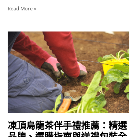
購
Read More »
祕
訣
凍
頂
烏
龍
茶
伴
手
禮
推
薦：
精
凍頂烏龍茶伴手禮推薦：精選
選
品
品牌、選購指南與送禮包裝全