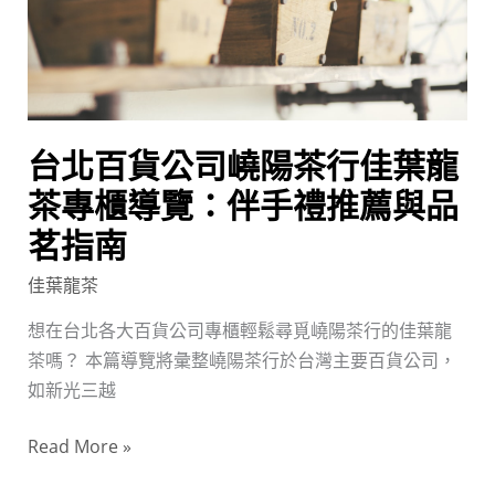
嶢
陽
茶
行
佳
台北百貨公司嶢陽茶行佳葉龍
葉
龍
茶專櫃導覽：伴手禮推薦與品
茶
茗指南
專
佳葉龍茶
櫃
導
想在台北各大百貨公司專櫃輕鬆尋覓嶢陽茶行的佳葉龍
覽：
茶嗎？ 本篇導覽將彙整嶢陽茶行於台灣主要百貨公司，
伴
如新光三越
手
禮
Read More »
推