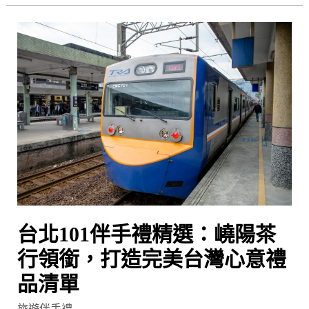
薦
與
台
品
北
茗
101
指
伴
南
手
禮
精
選：
嶢
陽
茶
台北101伴手禮精選：嶢陽茶
行
領
行領銜，打造完美台灣心意禮
銜，
品清單
打
旅遊伴手禮