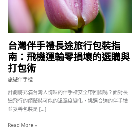
途
旅
行
包
裝
台灣伴手禮長途旅行包裝指
指
南：
南：飛機運輸零損壞的選購與
飛
打包術
機
旅遊伴手禮
運
輸
計劃將充滿台灣人情味的伴手禮安全帶回國嗎？面對長
零
途飛行的顛簸與可能的溫濕度變化，挑選合適的伴手禮
損
並妥善包裝是 […]
壞
的
Read More »
選
購