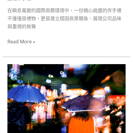
禮
在瞬息萬變的國際商務環境中，一份精心挑選的伴手禮
專
不僅僅是禮物，更是建立穩固商業關係、展現公司品味
業
與重視的無聲
品
味
Read More »
與
深
層
機
價
場
值
到
家：
台
灣
伴
手
禮