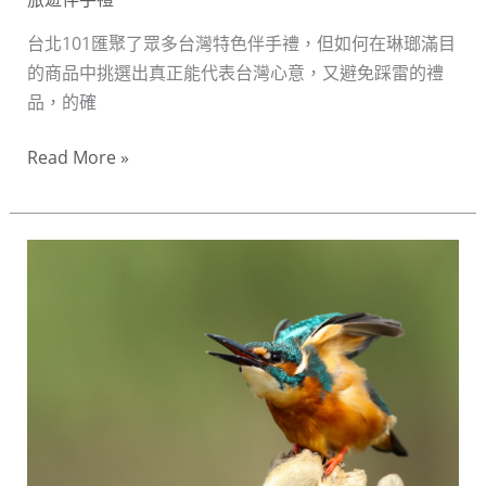
造
完
台北101匯聚了眾多台灣特色伴手禮，但如何在琳瑯滿目
美
的商品中挑選出真正能代表台灣心意，又避免踩雷的禮
台
品，的確
灣
心
Read More »
意
禮
品
獨
清
一
單
無
二
的
台
灣
味：