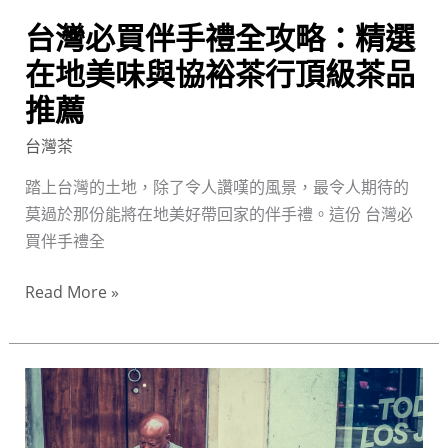
選
台灣必買伴手禮全攻略：精選
在
地
在地美味與協裕茶行頂級茶品
美
推薦
味
與
台灣茶
協
踏上台灣的土地，除了令人讚嘆的風景，最令人期待的
裕
莫過於那份能將在地美好帶回家的伴手禮。這份 台灣必
茶
買伴手禮全
行
頂
Read More »
級
茶
品
台
推
灣
薦
農