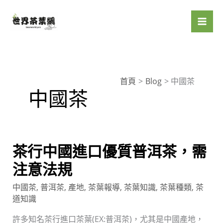
跳
至
主
要
內
容
首頁
Blog
中國茶
中國茶
茶
茶行中國進口優質普洱茶，需
行
注意法規
中
中國茶
,
普洱茶
,
產地
,
茶葉報導
,
茶葉知識
,
茶葉種類
,
茶
國
道知識
進
口
許多知名茶行進口茶葉(EX:普洱茶)，尤其是中國產地，