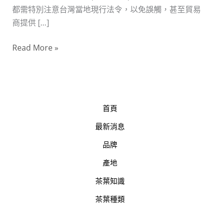
優
都需特別注意台灣當地現行法令，以免誤觸，甚至貿易
質
商提供 […]
普
洱
Read More »
茶，
需
注
意
首頁
法
規
最新消息
品牌
產地
茶葉知識
茶葉種類