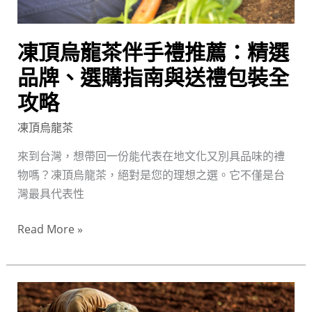
薦：
精
凍頂烏龍茶伴手禮推薦：精選
選
品
品牌、選購指南與送禮包裝全
牌、
攻略
選
凍頂烏龍茶
購
指
來到台灣，想帶回一份能代表在地文化又別具品味的禮
南
物嗎？凍頂烏龍茶，絕對是您的理想之選。它不僅是台
與
灣最具代表性
送
禮
Read More »
包
裝
全
識
攻
破