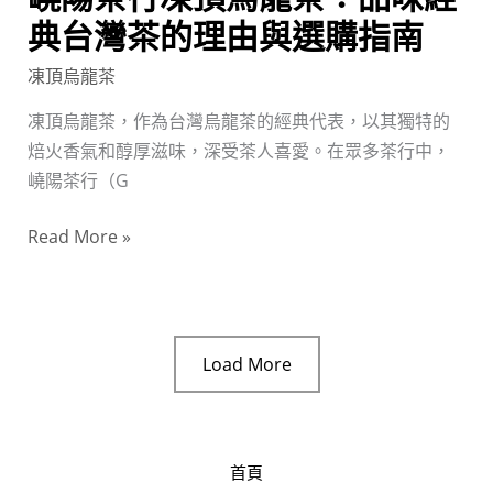
典
典台灣茶的理由與選購指南
台
凍頂烏龍茶
灣
茶
凍頂烏龍茶，作為台灣烏龍茶的經典代表，以其獨特的
的
焙火香氣和醇厚滋味，深受茶人喜愛。在眾多茶行中，
理
嶢陽茶行（G
由
Read More »
與
選
購
指
南
Load More
首頁