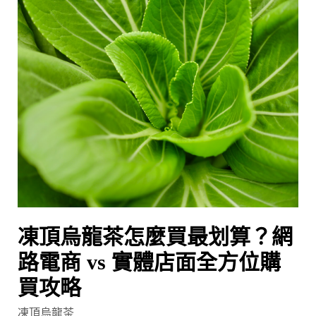
凍
頂
烏
龍
茶
怎
麼
買
最
划
算？
網
凍頂烏龍茶怎麼買最划算？網
路
電
路電商 vs 實體店面全方位購
商
買攻略
vs
實
凍頂烏龍茶