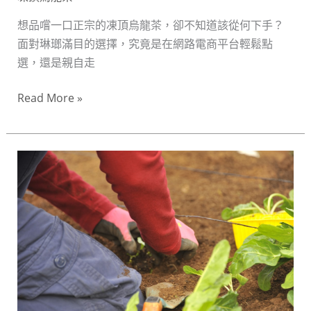
體
想品嚐一口正宗的凍頂烏龍茶，卻不知道該從何下手？
店
面對琳瑯滿目的選擇，究竟是在網路電商平台輕鬆點
面
選，還是親自走
全
方
Read More »
位
購
買
凍
攻
頂
略
烏
龍
茶
伴
手
禮
推