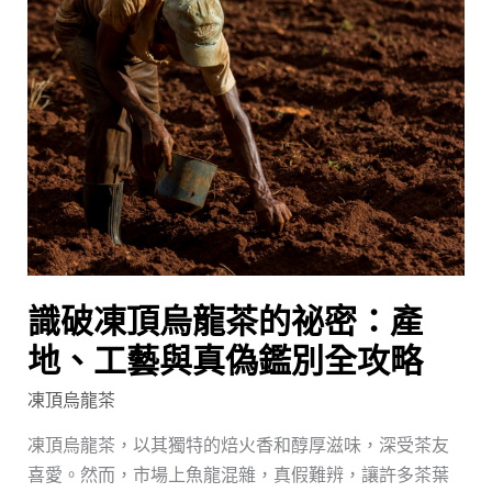
略
凍
頂
烏
龍
茶
的
祕
密：
產
地、
識破凍頂烏龍茶的祕密：產
工
藝
地、工藝與真偽鑑別全攻略
與
凍頂烏龍茶
真
偽
凍頂烏龍茶，以其獨特的焙火香和醇厚滋味，深受茶友
鑑
喜愛。然而，市場上魚龍混雜，真假難辨，讓許多茶葉