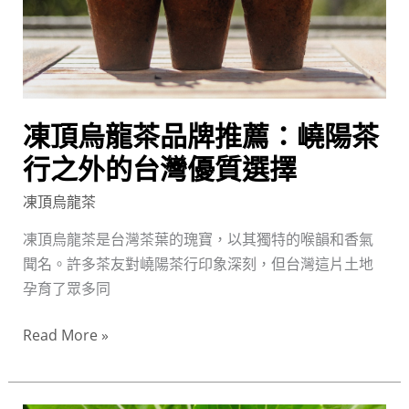
牌
推
薦：
嶢
陽
凍頂烏龍茶品牌推薦：嶢陽茶
茶
行
行之外的台灣優質選擇
之
凍頂烏龍茶
外
的
凍頂烏龍茶是台灣茶葉的瑰寶，以其獨特的喉韻和香氣
台
聞名。許多茶友對嶢陽茶行印象深刻，但台灣這片土地
灣
孕育了眾多同
優
Read More »
質
選
擇