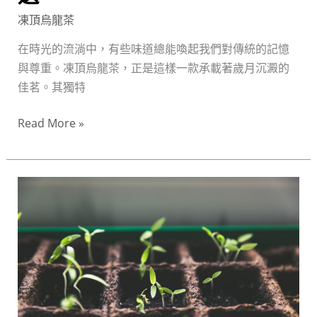
敬
凍頂烏龍茶
獻
在時光的流淌中，有些味道總能喚起我們對傳統的記憶
長
與尊重。凍頂烏龍茶，正是這樣一款承載著歲月沉澱的
輩
佳茗。其獨特
的
品
Read More »
味
之
選
凍
頂
烏
龍
茶
私
房