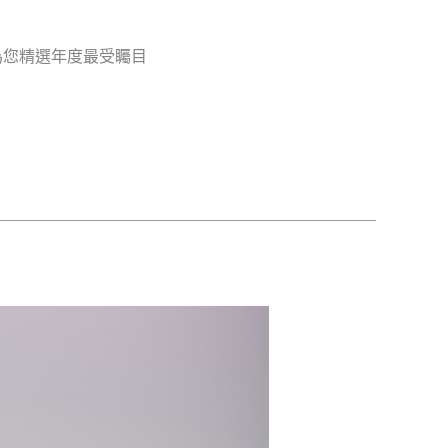
為您精選年度最受矚目