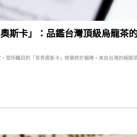
界奧斯卡」：品鑑台灣頂級烏龍茶
定，眾所矚目的「茶界奧斯卡」榜單終於揭曉。來自台灣的嶢陽