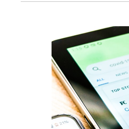
年
度
金
牌
茶
品
與
品
牌
懶
人
包：
掌