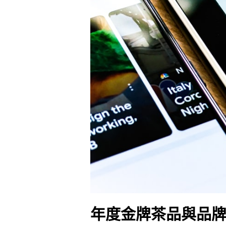
握
頂
尖
茶
訊，
品
味
非
凡
滋
味
年度金牌茶品與品