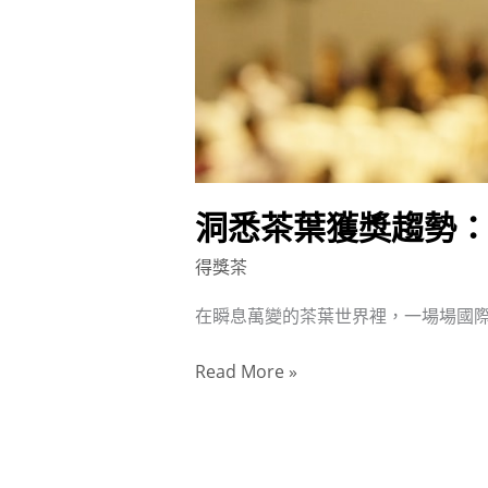
費
新
浪
潮
洞悉茶葉獲獎趨勢
得獎茶
在瞬息萬變的茶葉世界裡，一場場國際
Read More »