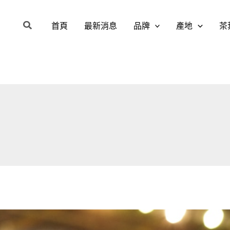
搜
首頁
最新消息
品牌
產地
茶
尋