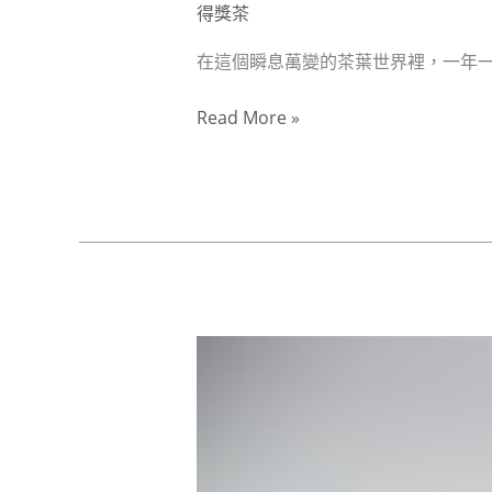
得獎茶
在這個瞬息萬變的茶葉世界裡，一年
Read More »
嶢
陽
茶
行
勇