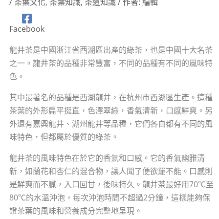
/
茶葉文化
,
茶葉知識
,
茶道知識
/ 作者:
編輯
Facebook
龍井茶是中國浙江省西湖區出產的綠茶，也是中國十大名茶
之一。龍井茶的品種非常豐富，不同的品種有不同的風味特
色。
其中最著名的品種是西湖龍井，在杭州市西湖區生產。這種
茶葉的外形扁平挺直，色澤翠綠，香氣清新，口感鮮爽。另
外還有嘉興龍井、湖州龍井等品種，它們各自都有不同的風
味特色，但都屬於優質的綠茶。
龍井茶的風味特色在於它的香氣和口感。它的香氣幽雅清
新，如蘭花和杏仁的混合物，讓人聞了便欲罷不能。口感則
是鮮爽而不膩，入口回甘，後味持久。龍井茶最好用70℃至
80℃的水溫沖泡，每次沖泡時間不超過2分鐘，這樣能夠保
證茶葉的風味和營養成分完整地呈現。