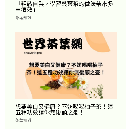
「輕鬆自製，學習桑葉茶的做法帶來多
重療效」
茶葉知識
想要美白又健康？不妨喝喝柚子茶！這
五種功效讓你無後顧之憂！
茶葉知識