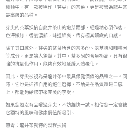
種類中，有一款被稱作「芽尖」的茶葉，更是被譽為龍井茶
最高級的品種。
芽尖的茶葉採摘自龍井茶山的嫩芽頭部，經過精心製作後，
色澤嫩綠，香氣濃郁，味道鮮爽，帶有極其細緻的口感。
除了其口感外，芽尖的茶葉所含的茶多酚、氨基酸和咖啡因
等成分，更是讓人驚豔。其中，茶多酚的含量極高，具有很
強的抗氧化作用，能夠有效地延緩人體老化。
因此，芽尖被視為是龍井茶中最具保健價值的品種之一。同
時，它也是送禮自用的絕佳選擇，不論是在品質還是口感
上，都能夠給您帶來完美的享受。
如果您還沒有品嚐過芽尖，不妨趕快一試。相信您一定會被
它獨特的風味和健康價值所吸引。
煎青：龍井茶獨特的製程技術