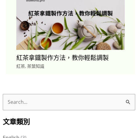
紅茶拿鐵製作方法，教你輕鬆調製
紅茶
,
茶葉知識
搜
尋
文章類別
關
鍵
English
(3)