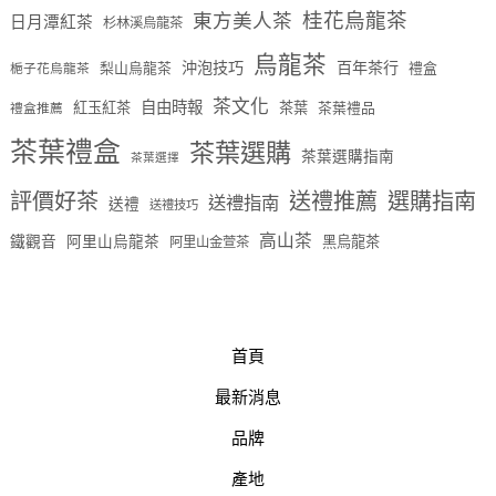
桂花烏龍茶
東方美人茶
日月潭紅茶
杉林溪烏龍茶
烏龍茶
沖泡技巧
百年茶行
梨山烏龍茶
禮盒
梔子花烏龍茶
茶文化
自由時報
紅玉紅茶
茶葉
茶葉禮品
禮盒推薦
茶葉禮盒
茶葉選購
茶葉選購指南
茶葉選擇
評價好茶
送禮推薦
選購指南
送禮指南
送禮
送禮技巧
高山茶
鐵觀音
阿里山烏龍茶
黑烏龍茶
阿里山金萱茶
首頁
最新消息
品牌
產地