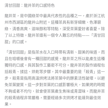
清甘回甜：龍井茶的口感特色
龍井茶，是中國綠茶中最具代表性的品種之一，產於浙江杭
州市西湖區的龍井山附近。這種茶具有新芽細嫩、色澤碧
綠、清香高爽、滋味醇和等特點，深受茶葉愛好者喜愛。除
了以上特徵，龍井茶還有一個令人難忘的特點——「清甘回
甜」的口感。
「清甘回甜」是指茶水在入口時帶有清新、甜美的味道，而
且在咀嚼後會有一種回甜的感覺。龍井茶之所以能產生這種
獨特的口感，與其製作工藝密不可分。龍井茶的製作過程包
括殺青、揉捻、烘乾等步驟，其中最重要的是「殺青」這一
步。殺青是指用高溫烘烤法將茶葉中的酵素活性破壞，以避
免茶葉變質。這一步對茶葉的口感影響極大，如果烤的時間
不夠或者不均勻，就會使茶葉產生焦味或青澀味。而龍井茶
的殺青過程非常嚴格，需要經過多次烘烤才能達到最佳效
果。