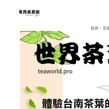
跳
至
主
要
首頁
茶
內
容