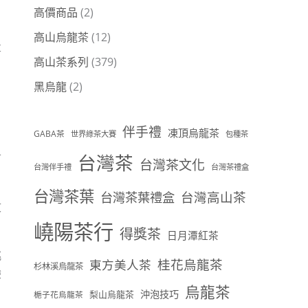
高價商品
(2)
。
高山烏龍茶
(12)
享
高山茶系列
(379)
黑烏龍
(2)
伴手禮
凍頂烏龍茶
GABA茶
世界綠茶大賽
包種茶
台灣茶
可
台灣茶文化
台灣伴手禮
台灣茶禮盒
台灣茶葉
台灣茶葉禮盒
台灣高山茶
文
嶢陽茶行
得獎茶
日月潭紅茶
挑
桂花烏龍茶
東方美人茶
杉林溪烏龍茶
驗
烏龍茶
沖泡技巧
梨山烏龍茶
梔子花烏龍茶