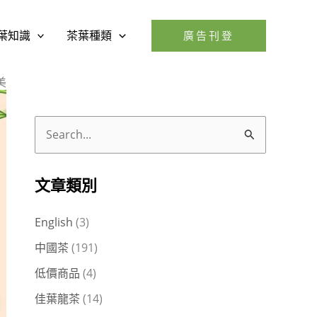
葉知識
茶葉種類
廣告刊登
美
搜
尋
關
文章類別
鍵
English
(3)
字
中國茶
(191)
:
低價商品
(4)
佳葉龍茶
(14)