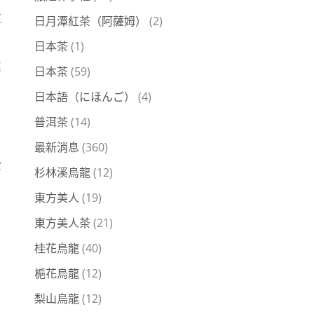
文
日月潭紅茶（阿薩姆）
(2)
日本茶
(1)
其
日本茶
(59)
日本語（にほんご）
(4)
普洱茶
(14)
最新消息
(360)
愛
杉林溪烏龍
(12)
東方美人
(19)
東方美人茶
(21)
桂花烏龍
(40)
梔花烏龍
(12)
梨山烏龍
(12)