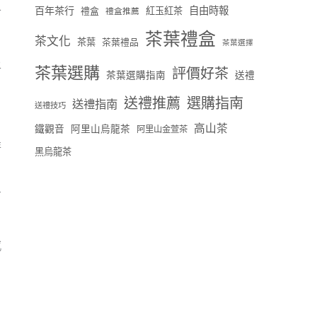
百年茶行
自由時報
禮盒
紅玉紅茶
禮盒推薦
可
茶葉禮盒
茶文化
茶葉
茶葉禮品
茶葉選擇
上
茶葉選購
評價好茶
茶葉選購指南
送禮
送禮推薦
選購指南
送禮指南
送禮技巧
高山茶
鐵觀音
阿里山烏龍茶
阿里山金萱茶
特
黑烏龍茶
茗
感