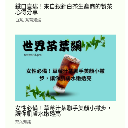
鐵口直述！來自銀針白茶生產商的製茶
心得分享
白茶
,
茶葉知識
女性必備！草莓汁茶聯手美顏小撇步，
讓你肌膚水嫩透亮
茶葉知識