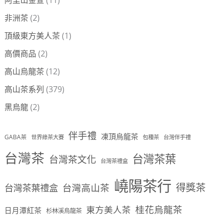
阿里山金萱
(11)
非洲茶
(2)
頂級東方美人茶
(1)
高價商品
(2)
高山烏龍茶
(12)
高山茶系列
(379)
黑烏龍
(2)
伴手禮
凍頂烏龍茶
GABA茶
世界綠茶大賽
包種茶
台灣伴手禮
台灣茶
台灣茶葉
台灣茶文化
台灣茶禮盒
嶢陽茶行
得獎茶
台灣茶葉禮盒
台灣高山茶
桂花烏龍茶
東方美人茶
日月潭紅茶
杉林溪烏龍茶