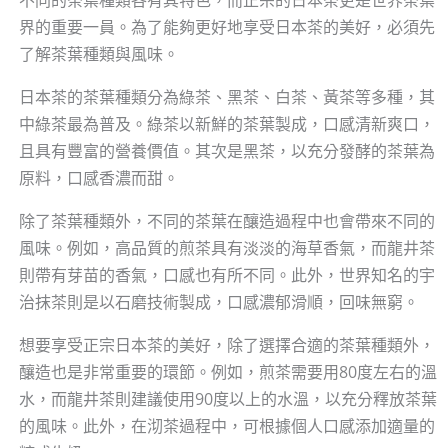
不同的茶葉種類各有其特色，而正宗的日本茶更是世界茶葉
界的重要一員。為了能夠更好地享受日本茶的美好，必須先
了解茶葉種類與風味。
日本茶的茶葉種類分為綠茶、黑茶、白茶、黃茶等多種，其
中綠茶最為普及。綠茶以新鮮的茶葉製成，口感清新爽口，
且具有豐富的營養價值。其次是黑茶，以充分發酵的茶葉為
原料，口感香濃而甜。
除了茶葉種類外，不同的茶葉在釀造過程中也會帶來不同的
風味。例如，高品質的煎茶具有淡淡的海草香氣，而龍井茶
則帶有芽苗的香氣，口感也有所不同。此外，世界知名的宇
治抹茶則是以石磨技術製成，口感濃郁滑順，回味無窮。
想要享受正宗日本茶的美好，除了選擇合適的茶葉種類外，
釀造也是非常重要的環節。例如，煎茶需要用80度左右的溫
水，而龍井茶則建議使用90度以上的水溫，以充分釋放茶葉
的風味。此外，在沏茶過程中，可根據個人口感添加適量的