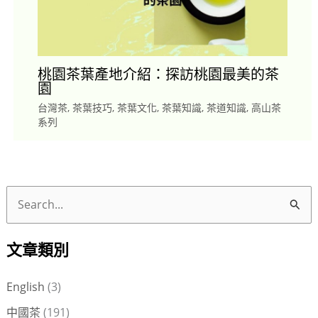
桃園茶葉產地介紹：探訪桃園最美的茶
園
台灣茶
,
茶葉技巧
,
茶葉文化
,
茶葉知識
,
茶道知識
,
高山茶
系列
搜
尋
文章類別
關
鍵
English
(3)
字
中國茶
(191)