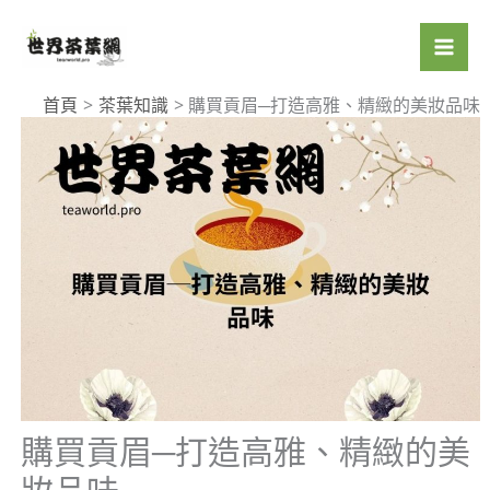
跳
至
主
要
首頁
茶葉知識
購買貢眉─打造高雅、精緻的美妝品味
內
容
購買貢眉─打造高雅、精緻的美