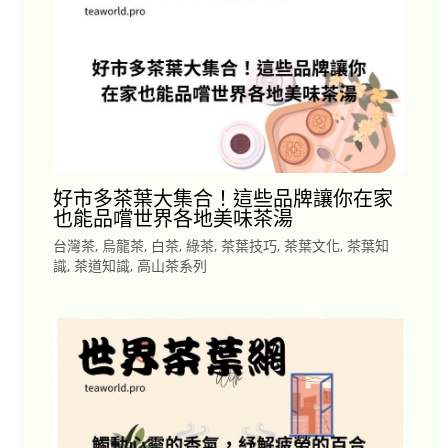
好市多茶葉大集合！這些品牌讓你在家
也能品嚐世界各地美味茶湯
台灣茶
,
烏龍茶
,
白茶
,
綠茶
,
茶葉技巧
,
茶葉文化
,
茶葉知
識
,
茶道知識
,
高山茶系列