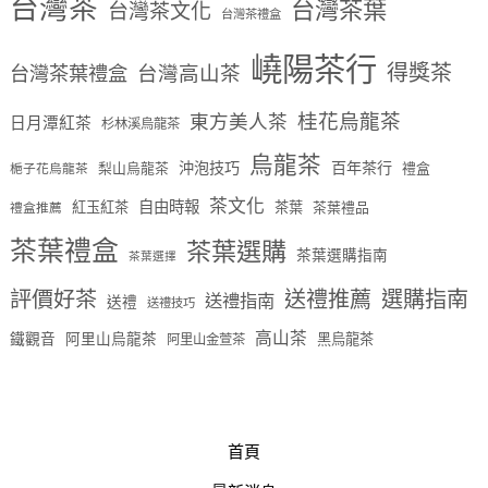
台灣茶
台灣茶葉
台灣茶文化
台灣茶禮盒
嶢陽茶行
得獎茶
台灣茶葉禮盒
台灣高山茶
桂花烏龍茶
東方美人茶
日月潭紅茶
杉林溪烏龍茶
烏龍茶
沖泡技巧
百年茶行
梨山烏龍茶
禮盒
梔子花烏龍茶
茶文化
自由時報
紅玉紅茶
茶葉
茶葉禮品
禮盒推薦
茶葉禮盒
茶葉選購
茶葉選購指南
茶葉選擇
評價好茶
送禮推薦
選購指南
送禮指南
送禮
送禮技巧
高山茶
鐵觀音
阿里山烏龍茶
黑烏龍茶
阿里山金萱茶
首頁