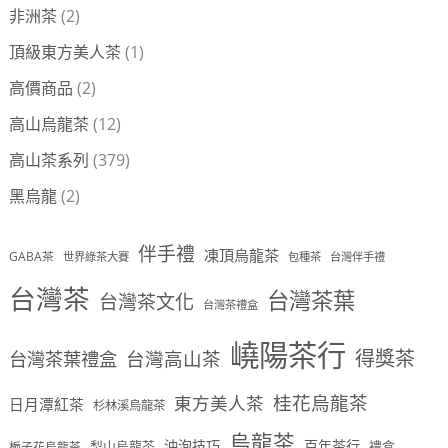
非洲茶
(2)
頂級東方美人茶
(1)
高價商品
(2)
高山烏龍茶
(12)
高山茶系列
(379)
黑烏龍
(2)
伴手禮
凍頂烏龍茶
GABA茶
世界綠茶大賽
包種茶
台灣伴手禮
台灣茶
台灣茶葉
台灣茶文化
台灣茶禮盒
嶢陽茶行
得獎茶
台灣茶葉禮盒
台灣高山茶
桂花烏龍茶
東方美人茶
日月潭紅茶
杉林溪烏龍茶
烏龍茶
沖泡技巧
百年茶行
梨山烏龍茶
禮盒
梔子花烏龍茶