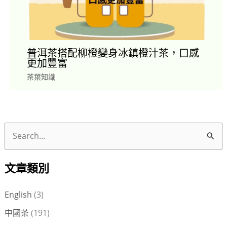
普洱茶搭配柳橙變身冰鎮橙汁茶，口感
更加豐富
茶葉知識
搜
尋
文章類別
關
鍵
English
(3)
字
中國茶
(191)
: