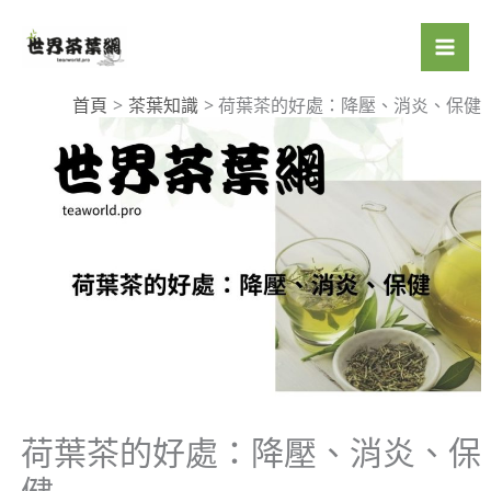
跳
至
主
要
首頁
茶葉知識
荷葉茶的好處：降壓、消炎、保健
內
容
荷葉茶的好處：降壓、消炎、保