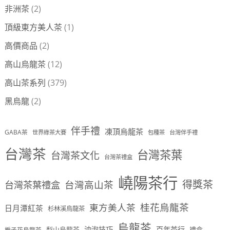
非洲茶
(2)
頂級東方美人茶
(1)
高價商品
(2)
高山烏龍茶
(12)
高山茶系列
(379)
黑烏龍
(2)
伴手禮
凍頂烏龍茶
GABA茶
世界綠茶大賽
包種茶
台灣伴手禮
台灣茶
台灣茶葉
台灣茶文化
台灣茶禮盒
嶢陽茶行
得獎茶
台灣茶葉禮盒
台灣高山茶
桂花烏龍茶
東方美人茶
日月潭紅茶
杉林溪烏龍茶
烏龍茶
沖泡技巧
百年茶行
梨山烏龍茶
禮盒
梔子花烏龍茶