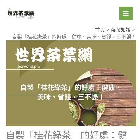
跳
至
主
要
首頁
茶葉知識
自製「桂花綠茶」的好處：健康、美味、省錢，三不誤！
內
容
自製「桂花綠茶」的好處：健