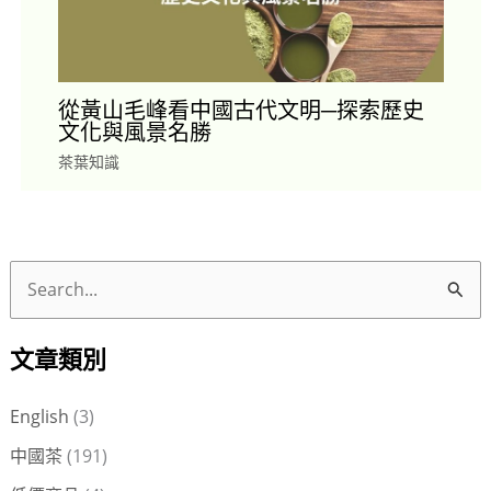
從黃山毛峰看中國古代文明─探索歷史
文化與風景名勝
茶葉知識
搜
尋
文章類別
關
鍵
English
(3)
字
中國茶
(191)
: