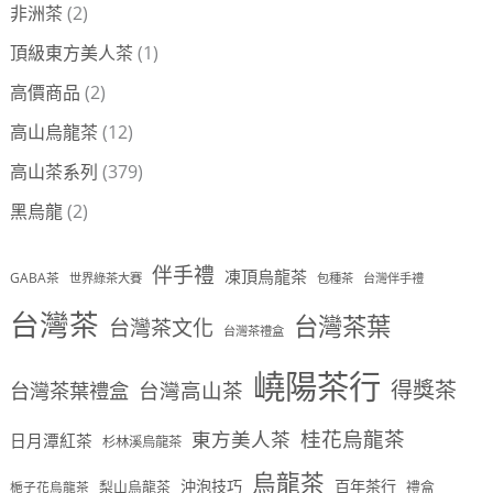
非洲茶
(2)
頂級東方美人茶
(1)
高價商品
(2)
高山烏龍茶
(12)
高山茶系列
(379)
黑烏龍
(2)
伴手禮
凍頂烏龍茶
GABA茶
世界綠茶大賽
包種茶
台灣伴手禮
台灣茶
台灣茶葉
台灣茶文化
台灣茶禮盒
嶢陽茶行
得獎茶
台灣茶葉禮盒
台灣高山茶
桂花烏龍茶
東方美人茶
日月潭紅茶
杉林溪烏龍茶
烏龍茶
沖泡技巧
百年茶行
梨山烏龍茶
禮盒
梔子花烏龍茶