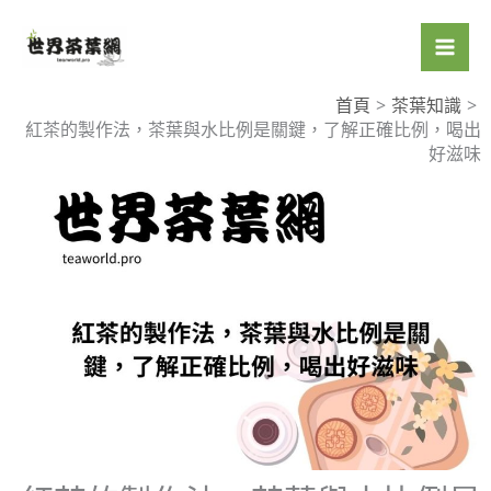
跳
至
主
要
首頁
茶葉知識
紅茶的製作法，茶葉與水比例是關鍵，了解正確比例，喝出
內
好滋味
容