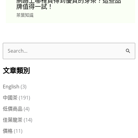
網路上哪裡買得到優質的芽茶？這些品
牌值得一試！
茶葉知識
搜
尋
文章類別
關
鍵
English
(3)
字
中國茶
(191)
:
低價商品
(4)
佳葉龍茶
(14)
價格
(11)