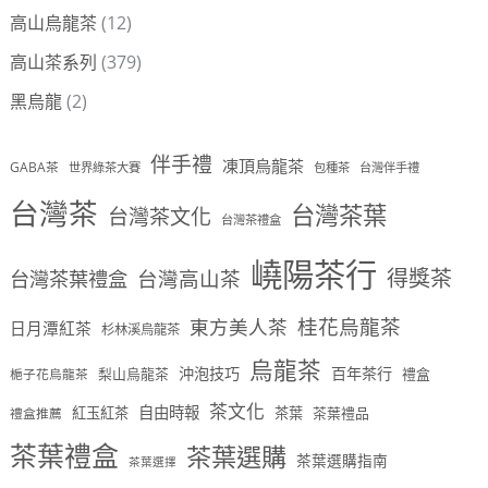
高山烏龍茶
(12)
高山茶系列
(379)
黑烏龍
(2)
伴手禮
凍頂烏龍茶
GABA茶
世界綠茶大賽
包種茶
台灣伴手禮
台灣茶
台灣茶葉
台灣茶文化
台灣茶禮盒
嶢陽茶行
得獎茶
台灣茶葉禮盒
台灣高山茶
桂花烏龍茶
東方美人茶
日月潭紅茶
杉林溪烏龍茶
烏龍茶
沖泡技巧
百年茶行
梨山烏龍茶
禮盒
梔子花烏龍茶
茶文化
自由時報
紅玉紅茶
茶葉
茶葉禮品
禮盒推薦
茶葉禮盒
茶葉選購
茶葉選購指南
茶葉選擇