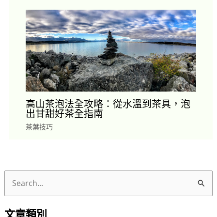
高山茶泡法全攻略：從水溫到茶具，泡
出甘甜好茶全指南
茶葉技巧
搜
尋
文章類別
關