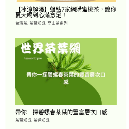
【冰涼解渴】盤點7家網購蜜桃茶，讓你
夏天喝到心滿意足！
台灣茶
,
茶葉知識
,
高山茶系列
帶你一探碧螺春茶葉的豐富層次口感
茶葉知識
,
茶道知識