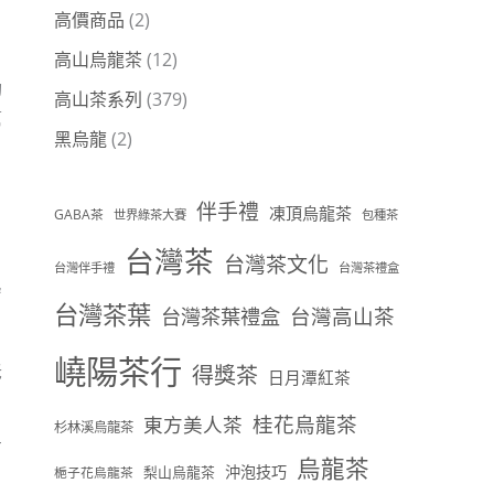
高價商品
(2)
高山烏龍茶
(12)
功
高山茶系列
(379)
幫
黑烏龍
(2)
伴手禮
凍頂烏龍茶
GABA茶
世界綠茶大賽
包種茶
台灣茶
台灣茶文化
台灣伴手禮
台灣茶禮盒
膚
台灣茶葉
台灣茶葉禮盒
台灣高山茶
嶢陽茶行
老
得獎茶
日月潭紅茶
桂花烏龍茶
東方美人茶
杉林溪烏龍茶
有
烏龍茶
沖泡技巧
梨山烏龍茶
梔子花烏龍茶