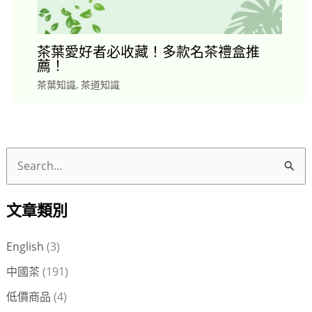
茶葉愛好者必收藏！多款名茶禮盒推
薦！
茶葉知識
,
茶道知識
搜
尋
文章類別
關
鍵
English
(3)
字
中國茶
(191)
:
低價商品
(4)