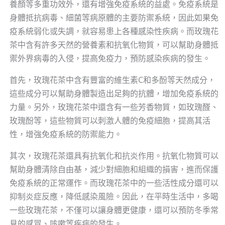
養顏等多重功效外，還有增強免疫系統的益處。免疫系統是
身體抵抗病毒、細菌等病原體的主要防禦系統，因此如果免
疫系統弱化或失調，就容易患上各種感染性疾病。而玫瑰花
茶中含有許多天然的營養素和抗氧化物質，可以幫助身體抵
禦外界病毒的入侵，提高免疫力，預防感染疾病的發生。
首先，玫瑰花茶中含有豐富的維生素C和多酚等天然成分，
這些成分可以幫助身體製造出足夠的抗體，增加免疫系統的
力量。另外，玫瑰花茶中還含有一些芳香物質，如玫瑰醛、
玫瑰酚等，這些物質可以刺激人體的免疫細胞，提高其活
性，增強免疫系統的防禦能力。
其次，玫瑰花茶還具有抗氧化和抗炎作用。抗氧化物質可以
幫助身體清除自由基，減少對細胞和組織的損害，進而保護
免疫系統的正常運作。而玫瑰花茶中的一些活性成分還可以
抑制炎症反應，降低感染風險。因此，在平時生活中，多喝
一些玫瑰花茶，不僅可以讓身體更健康，還可以預防冬季常
見的感冒、咳嗽等疾病的發生。