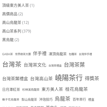
頂級東方美人茶
(1)
高價商品
(2)
高山烏龍茶
(12)
高山茶系列
(379)
黑烏龍
(2)
伴手禮
凍頂烏龍茶
GABA茶
世界綠茶大賽
包種茶
台灣伴手禮
台灣茶
台灣茶葉
台灣茶文化
台灣茶禮盒
嶢陽茶行
得獎茶
台灣茶葉禮盒
台灣高山茶
桂花烏龍茶
東方美人茶
日月潭紅茶
杉林溪烏龍茶
烏龍茶
沖泡技巧
百年茶行
梨山烏龍茶
禮盒
梔子花烏龍茶