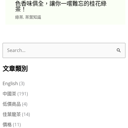
色香味俱全，讓你一嚐難忘的桂花綠
茶！
綠茶
,
茶葉知識
搜
尋
文章類別
關
鍵
English
(3)
字
中國茶
(191)
:
低價商品
(4)
佳葉龍茶
(14)
價格
(11)