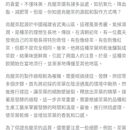
的喜愛。不僅味美，烏龍茶還有諸多益處，如抗氧化、降血
脂、減肥等。但是，你知道烏龍茶的源起和製作方式嗎？
烏龍茶起源於中國福建省武夷山區，這裡風景秀麗，氣候濕
潤，是種茶的理想生長地。傳說，在清朝初年，有一位農夫
發現自己的茶樹長得特別奇怪，有些像綠茶，有些則像紅
茶，但都不是完全相同。後來，他將這種茶葉烘乾後釀製成
茶飲，結果味道鮮爽，引起了周圍人的注意。於是，這種茶
飲開始在當地流行，並漸漸地傳播至其他地區。
烏龍茶的製作過程較為複雜，需要經過揉捻、發酵、烘焙等
多個步驟。首先將初採的茶葉在陰涼通風的環境中颱熟，然
後進行揉捻，讓茶葉的細胞壁破裂，釋放出茶葉的精華。接
著是發酵的過程，這一步非常重要，需要根據茶葉的品種和
生產工藝來掌握發酵的時間和溫度。最後，進行烘焙處理，
使茶葉乾燥，並增加茶葉的香氣和口感。
為了保證烏龍茶的品質，還需要注意一些細節。例如，茶葉