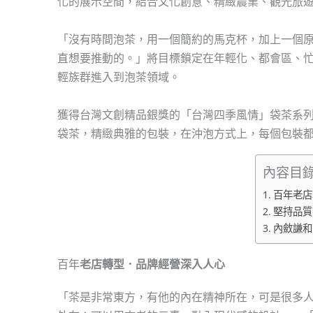
化的展示空間，結合文化創意、精緻農業、觀光旅
「沒有時間泡茶，用一個簡約的馬克杯，加上一個
直想要推動的。」將目標鎖定在年輕化、都會區、
輕族群進入到泡茶領域。
獲得台灣文創精品銀獎的「台灣四季風情」袋茶系
袋茶，精緻典雅的包裝，在沖泡方式上，每個包裝
內容目
百年老店
堅持品質
內斂謙和
百年
老店轉型．品牌經營深入人心
「茶是非常東方，有他的內在精神所在，可是很多