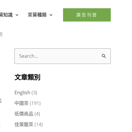
葉知識
茶葉種類
廣告刊登
訪
搜
尋
關
文章類別
鍵
English
(3)
字
艦
中國茶
(191)
:
低價商品
(4)
佳葉龍茶
(14)
文