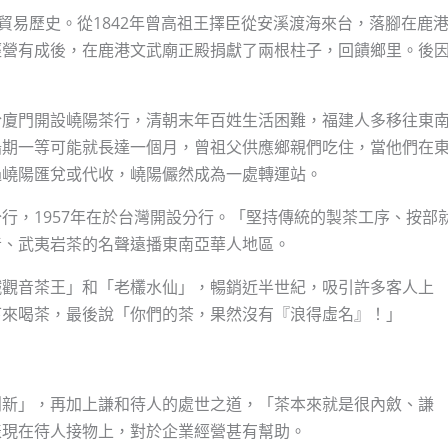
貿易歷史。從1842年曾高祖王擇臣從安溪渡海來台，落腳在鹿
經營有成後，在鹿港文武廟正殿捐獻了兩根柱子，回饋鄉里。後
於廈門開設嶢陽茶行，清朝末年百姓生活困難，福建人多移往東
船期一等可能就長達一個月，曾祖父供應鄉親們吃住，當他們在
過嶢陽匯兌或代收，嶢陽儼然成為一處轉運站。
行，1957年在於台灣開設分行。「堅持傳統的製茶工序、按部
音、武夷岩茶的名聲遠播東南亞華人地區。
鐵觀音茶王」和「老欉水仙」，暢銷近半世紀，吸引許多客人上
下來喝茶，最後說「你們的茶，果然沒有『浪得虛名』！」
創新」，再加上謙和待人的處世之道，「茶本來就是很內斂、謙
表現在待人接物上，對於企業經營甚有幫助。