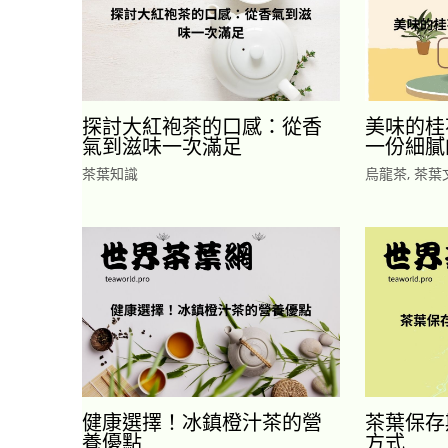
探討大紅袍茶的口感：從香
美味的桂
氣到滋味一次滿足
一份細膩
茶葉知識
烏龍茶
,
茶葉
健康選擇！冰鎮橙汁茶的營
茶葉保存
養優點
方式