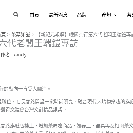
搜
首頁
最新消息
品牌
產地
茶
尋
首頁
茶葉知識
【新紀元報導】嶢陽茶行第六代老闆王端鎧專
六代老闆王端鎧專訪
 作者:
Randy
茶行的動向一直受人關注。
經理職位，在長春路開設一家時尚明亮、融合現代人購物樂趣的旗
舉獲得文建會台灣文創精品銀獎。
長春路旗艦店樓上，增加茶周邊商品，如器皿，器具等及相關茶