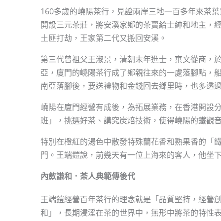
160多歲的嶢陽茶行，見證兩岸三地一百多年來茶葉
開設三元茶莊，將安溪家鄉的茶賣給士紳和地主，
土匪打劫，王家第二代又搬回安溪。
第三代曾祖父王淑景，清朝末年進士，棄文從商，
亞，廈門的嶢陽茶行成了鄉親往來的一處落腳點，
南亞落腳後，要送禮物和金錢回去鄉里時，也多透
嶢陽在廈門經營有成後，為拓展業務，在香港開設分
班」，挑選好茶、講究炭焙技術，使得嶢陽的鐵觀
特別在橙紅的湯色中散發特殊蘭花香和熟果香的「
門。王端鎧說，前幾天有一位上海來的客人，他坐
內斂謙和．茶人典範傳後代
王端鎧經營百年茶行的理念就是「品質堅持，經營
和」，長期浸淫在茶的世界中，無形中將茶的特性