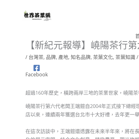
跳
至
主
要
內
【新紀元報導】嶢陽茶行第
容
/
台灣茶
,
品牌
,
產地
,
知名品牌
,
茶葉文化
,
茶葉知識
/
Facebook
超過160年歷史，橫跨兩岸三地的茶業世家，嶢陽
嶢陽茶行第六代老闆王端鎧自2004年正式接下總
店以來，連續兩年獲選台北市十大好禮，去年更一
在這次訪談中，王端鎧還透露在未來半年來，將在