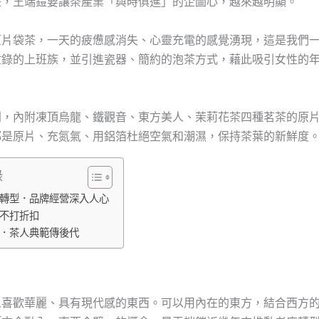
遊，王端鎧要讓茶產業「與時俱進」的企圖心，越來越明顯。
原片袋茶，一天的疲憊感消失、心靈充電的感覺湧現，這是我們
忙錄的上班族，並引進瓷器、簡約的泡茶方式，藉此吸引女性的
列，內附凍頂烏龍、鐵觀音、東方美人、茉莉花茶四種茗茶的原
都是原片、充氮氣、用鋁箔杜絕空氣和潮濕，保持茶葉的新鮮度
錄
轉型．品牌經營深入人心
不打折扣
．茶人典範傳後代
人喜歡華麗、具有現代感的東西。可以用內在的東方，結合西方