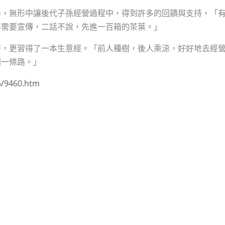
舉，無形中讓後代子孫經營過程中，得到許多的回饋與支持，「
不需要宣傳，二話不說，先進一百箱的茶葉。」
時，更習得了一本生意經。「前人種樹，後人乘涼，好好地去經
開一條路。」
6/9460.htm