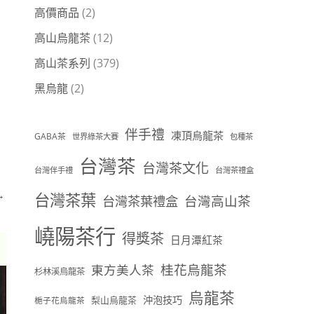
高價商品
(2)
高山烏龍茶
(12)
高山茶系列
(379)
黑烏龍
(2)
伴手禮
凍頂烏龍茶
GABA茶
世界綠茶大賽
包種茶
台灣茶
台灣茶文化
台灣伴手禮
台灣茶禮盒
→
台灣茶葉
台灣茶葉禮盒
台灣高山茶
嶢陽茶行
得獎茶
日月潭紅茶
桂花烏龍茶
東方美人茶
杉林溪烏龍茶
烏龍茶
沖泡技巧
梨山烏龍茶
梔子花烏龍茶