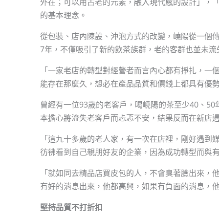
外在；可以用古老的元素，融入現代感的設計」，
的基本理念。
從包裝、店內陳設、沖泡方式的改變，嶢陽從一個
7年，不僅吸引了新的飲茶族群，老的客群也並未流
「一家老店的轉型對經營者而言內心都有掙扎，一
能存在那麼久，想必在產品品質和價錢上都具有優
曾經有一位93歲的老客戶，喝嶢陽的茶至少40、5
本擔心將流失老客戶而忐忑不安，結果反而在新店
「這九十多歲的老人家，有一次在店裡，剛好遇到
彷彿看到自己親朋好友的企業，因為成功轉型而與
「就如同去精品店買皮包的人，不會臭著臉出來，
有好的消息出來，他都高興，如果有負面的消息，
堅持品質不打折扣