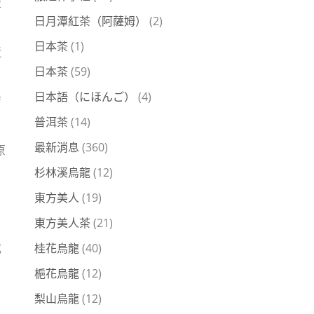
型
日月潭紅茶（阿薩姆）
(2)
日本茶
(1)
近
日本茶
(59)
日本語（にほんご）
(4)
店
普洱茶
(14)
最新消息
(360)
原
杉林溪烏龍
(12)
東方美人
(19)
，
東方美人茶
(21)
或
桂花烏龍
(40)
梔花烏龍
(12)
梨山烏龍
(12)