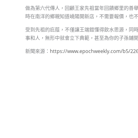
做為第六代傳人，回顧王家先祖當年回饋鄉里的善
時在南洋的鄉親知道嶢陽開新店，不需要報價，也
受到先祖的庇蔭，不僅讓王端鎧懂得飲水思源，同
事和人，無形中就會立下典範，甚至為你的子孫鋪
新聞來源：
https://www.epochweekly.com/b5/22