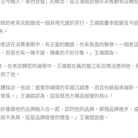
「古今融入，東西合璧」的概念，是王端鎧近幾年來推動老店轉
傳統的老茶店蛻變成一個具現代感的茶行，王端鎧慶幸蛻變至今
失。
個老店在消費者眼中，有正面的觀感，也有負面的聯想。一個老
勢，但是也有一陳不變、陳舊的不好印象。」王端鎧說。
0年，在老店轉型的過程中，王端鎧在舊的龍江街店裡沒遇到他，
遇到了他。
媒體採訪，他說：感覺到嶢陽的茶越沉越香，而且包裝越來越新
有榮焉。」王端鎧認為，這就是西方精品經營的核心！
他好像跟他的品牌融入在一起，認同他的品牌。那個品牌進步，
他就不高興，這是品牌經營的價值。」王端鎧說道。