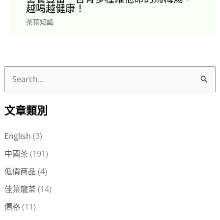
越喝越健康！
茶葉知識
搜
尋
文章類別
關
鍵
English
(3)
字
中國茶
(191)
:
低價商品
(4)
佳葉龍茶
(14)
價格
(11)