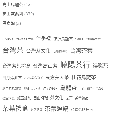
高山烏龍茶
(12)
高山茶系列
(379)
黑烏龍
(2)
伴手禮
凍頂烏龍茶
GABA茶
世界綠茶大賽
包種茶
台灣伴手禮
台灣茶
台灣茶葉
台灣茶文化
台灣茶禮盒
嶢陽茶行
得獎茶
台灣茶葉禮盒
台灣高山茶
桂花烏龍茶
東方美人茶
日月潭紅茶
杉林溪烏龍茶
烏龍茶
沖泡技巧
百年茶行
梨山烏龍茶
禮盒
梔子花烏龍茶
茶文化
自由時報
紅玉紅茶
茶葉
茶葉禮品
禮盒推薦
茶葉禮盒
茶葉選購
茶葉選購指南
茶葉選擇