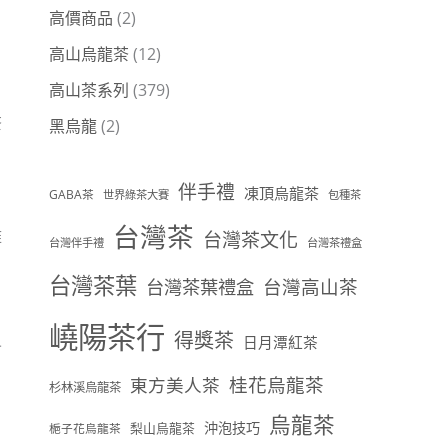
高價商品
(2)
高山烏龍茶
(12)
高山茶系列
(379)
茶
黑烏龍
(2)
伴手禮
凍頂烏龍茶
GABA茶
世界綠茶大賽
包種茶
台灣茶
雅
台灣茶文化
台灣伴手禮
台灣茶禮盒
台灣茶葉
台灣茶葉禮盒
台灣高山茶
嶢陽茶行
得獎茶
日月潭紅茶
含
桂花烏龍茶
東方美人茶
杉林溪烏龍茶
烏龍茶
沖泡技巧
梨山烏龍茶
梔子花烏龍茶