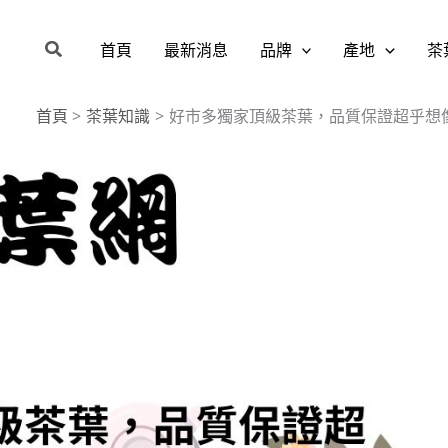
搜
首頁
最新消息
品牌
產地
茶
尋
首頁
茶葉知識
好市多獨家頂級茶葉，品質保證超乎想