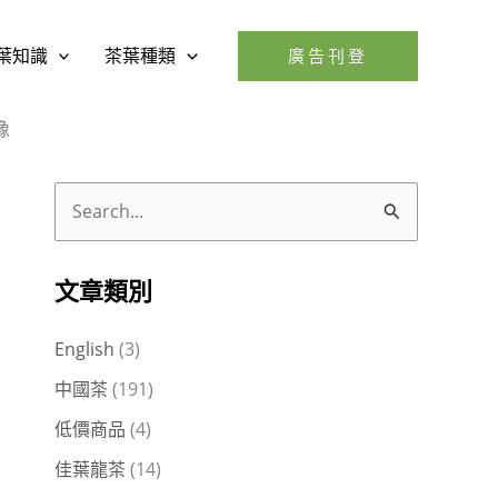
葉知識
茶葉種類
廣告刊登
像
搜
尋
關
文章類別
鍵
English
(3)
字
中國茶
(191)
:
低價商品
(4)
佳葉龍茶
(14)