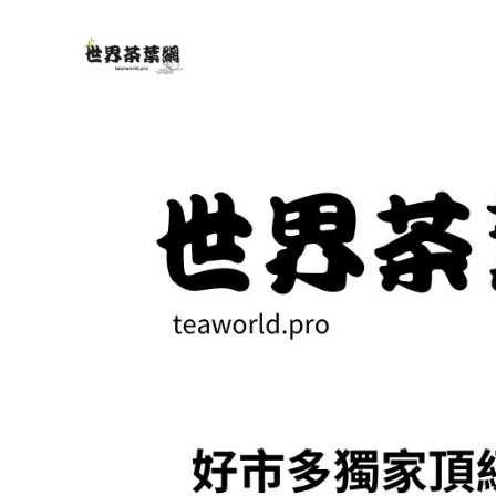
跳
至
主
要
內
容