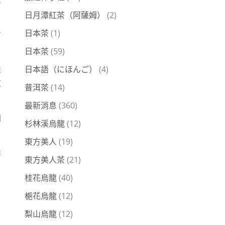
日月潭紅茶（阿薩姆）
(2)
日本茶
(1)
才
日本茶
(59)
日本語（にほんご）
(4)
味
效
普洱茶
(14)
最新消息
(360)
們
杉林溪烏龍
(12)
東方美人
(19)
非
東方美人茶
(21)
桂花烏龍
(40)
梔花烏龍
(12)
梨山烏龍
(12)