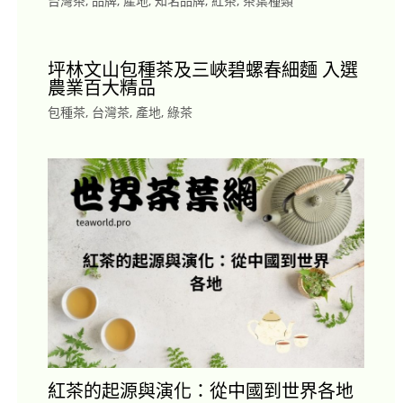
台灣茶
,
品牌
,
產地
,
知名品牌
,
紅茶
,
茶葉種類
坪林文山包種茶及三峽碧螺春細麵 入選
農業百大精品
包種茶
,
台灣茶
,
產地
,
綠茶
紅茶的起源與演化：從中國到世界各地