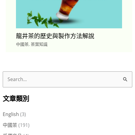
龍井茶的歷史與製作方法解說
中國茶
,
茶葉知識
搜
尋
文章類別
關
鍵
English
(3)
字
中國茶
(191)
: