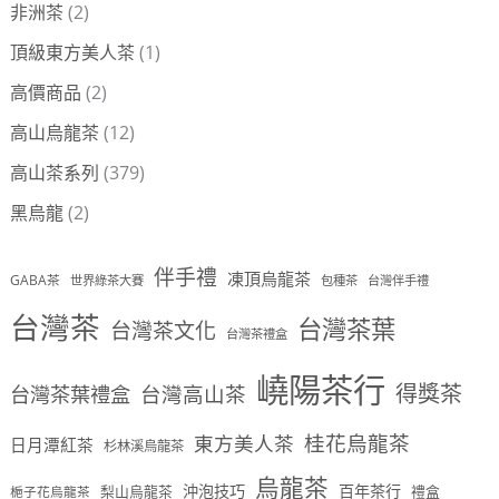
非洲茶
(2)
頂級東方美人茶
(1)
高價商品
(2)
高山烏龍茶
(12)
高山茶系列
(379)
黑烏龍
(2)
伴手禮
凍頂烏龍茶
GABA茶
世界綠茶大賽
包種茶
台灣伴手禮
台灣茶
台灣茶葉
台灣茶文化
台灣茶禮盒
嶢陽茶行
得獎茶
台灣茶葉禮盒
台灣高山茶
桂花烏龍茶
東方美人茶
日月潭紅茶
杉林溪烏龍茶
烏龍茶
沖泡技巧
百年茶行
梨山烏龍茶
禮盒
梔子花烏龍茶