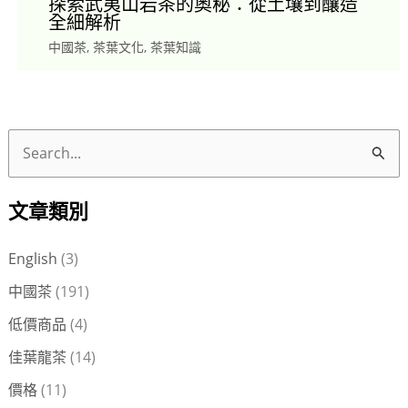
探索武夷山岩茶的奧秘：從土壤到釀造
全細解析
中國茶
,
茶葉文化
,
茶葉知識
搜
尋
文章類別
關
鍵
English
(3)
字
中國茶
(191)
:
低價商品
(4)
佳葉龍茶
(14)
價格
(11)