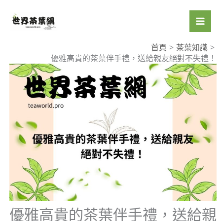
跳
至
主
要
首頁
茶葉知識
優雅高貴的茶葉伴手禮，送給親友絕對不失禮！
內
容
優雅高貴的茶葉伴手禮，送給親