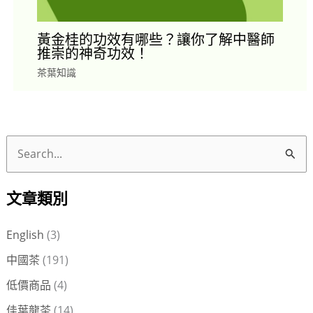
黃金桂的功效有哪些？讓你了解中醫師
推崇的神奇功效！
茶葉知識
搜
尋
文章類別
關
鍵
English
(3)
字
中國茶
(191)
:
低價商品
(4)
佳葉龍茶
(14)