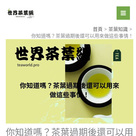
跳
至
主
要
首頁
茶葉知識
你知道嗎？茶葉過期後還可以用來做這些事情！
內
容
你知道嗎？茶葉過期後還可以用