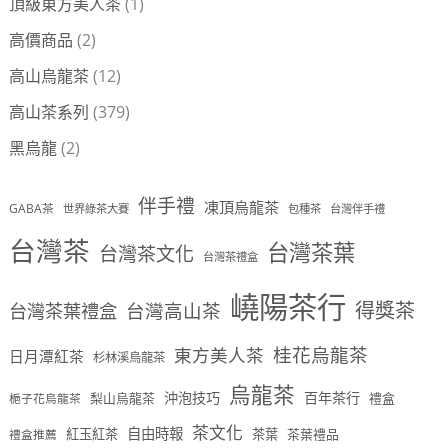
頂級東方美人茶
(1)
高價商品
(2)
高山烏龍茶
(12)
高山茶系列
(379)
黑烏龍
(2)
伴手禮
凍頂烏龍茶
GABA茶
世界綠茶大賽
包種茶
台灣伴手禮
台灣茶
台灣茶葉
台灣茶文化
台灣茶禮盒
嶢陽茶行
得獎茶
台灣茶葉禮盒
台灣高山茶
桂花烏龍茶
東方美人茶
日月潭紅茶
杉林溪烏龍茶
烏龍茶
沖泡技巧
百年茶行
梨山烏龍茶
禮盒
梔子花烏龍茶
茶文化
自由時報
紅玉紅茶
茶葉
茶葉禮品
禮盒推薦