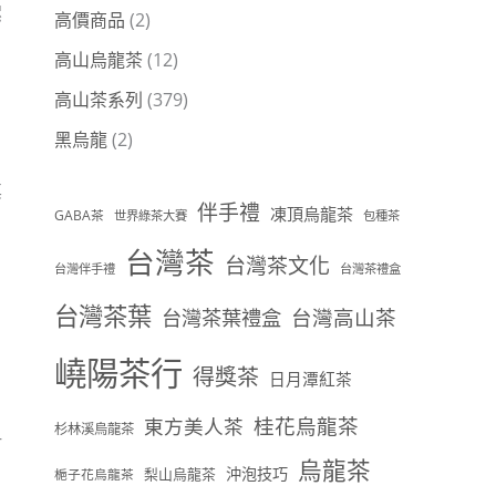
螺
高價商品
(2)
高山烏龍茶
(12)
高山茶系列
(379)
黑烏龍
(2)
其
伴手禮
凍頂烏龍茶
GABA茶
世界綠茶大賽
包種茶
台灣茶
台灣茶文化
台灣伴手禮
台灣茶禮盒
台灣茶葉
台灣茶葉禮盒
台灣高山茶
，
嶢陽茶行
得獎茶
日月潭紅茶
桂花烏龍茶
東方美人茶
杉林溪烏龍茶
針
烏龍茶
沖泡技巧
梨山烏龍茶
梔子花烏龍茶