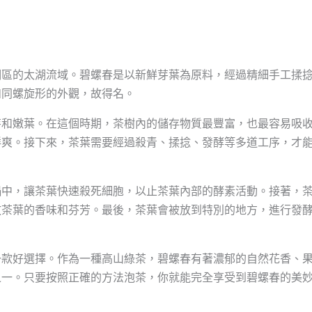
湖區的太湖流域。碧螺春是以新鮮芽葉為原料，經過精細手工揉
如同螺旋形的外觀，故得名。
芽和嫩葉。在這個時期，茶樹內的儲存物質最豐富，也最容易吸
鮮爽。接下來，茶葉需要經過殺青、揉捻、發酵等多道工序，才
鍋中，讓茶葉快速殺死細胞，以止茶葉內部的酵素活動。接著，
放茶葉的香味和芬芳。最後，茶葉會被放到特別的地方，進行發
一款好選擇。作為一種高山綠茶，碧螺春有著濃郁的自然花香、
之一。只要按照正確的方法泡茶，你就能完全享受到碧螺春的美