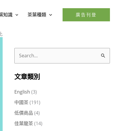
葉知識
茶葉種類
廣告刊登
比
搜
尋
關
文章類別
鍵
English
(3)
字
中國茶
(191)
:
低價商品
(4)
佳葉龍茶
(14)