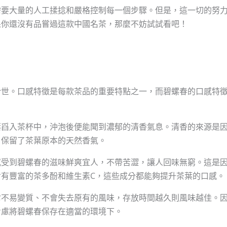
需要大量的人工揉捻和嚴格控制每一個步驟。但是，這一切的努
果你還沒有品嘗過這款中國名茶，那麼不妨試試看吧！
於世。口感特徵是每款茶品的重要特點之一，而碧螺春的口感特
葉舀入茶杯中，沖泡後便能聞到濃郁的清香氣息。清香的來源是
，保留了茶葉原本的天然香氣。
感受到碧螺春的滋味鮮爽宜人，不帶苦澀，讓人回味無窮。這是
有豐富的茶多酚和維生素C，這些成分都能夠提升茶葉的口感。
它不易變質、不會失去原有的風味，存放時間越久則風味越佳。
考慮將碧螺春保存在適當的環境下。