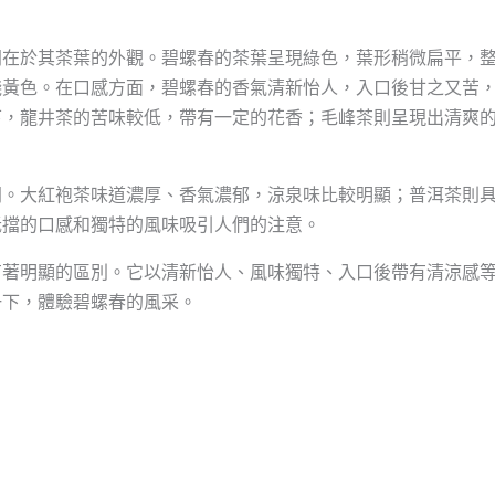
同在於其茶葉的外觀。碧螺春的茶葉呈現綠色，葉形稍微扁平，
淺黃色。在口感方面，碧螺春的香氣清新怡人，入口後甘之又苦
下，龍井茶的苦味較低，帶有一定的花香；毛峰茶則呈現出清爽
同。大紅袍茶味道濃厚、香氣濃郁，涼泉味比較明顯；普洱茶則
抵擋的口感和獨特的風味吸引人們的注意。
有著明顯的區別。它以清新怡人、風味獨特、入口後帶有清涼感
一下，體驗碧螺春的風采。