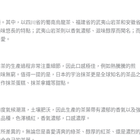
種。其中，以四川省的蜀南烏龍茶、福建省的武夷山岩茶和安徽
韻味悠長的特點；武夷山岩茶則以香氣濃郁、滋味醇厚而聞名；
喜愛。
本茶的生產過程非常注重細節，因此口感極佳，例如熱騰騰的煎
回味無窮。值得一提的是，日本的宇治抹茶更是全球知名的茶品
製作抹茶蛋糕、抹茶拿鐵等甜點。
印度氣候潮濕，土壤肥沃，因此生產的茶葉帶有濃郁的香氣以及
表品種，色澤橘紅，香氣濃郁，口感濃厚。
有所差異的。無論您是喜愛清爽的綠茶、醇厚的紅茶、還是濃烈