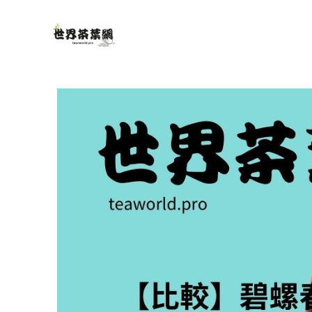
跳
至
主
要
內
容