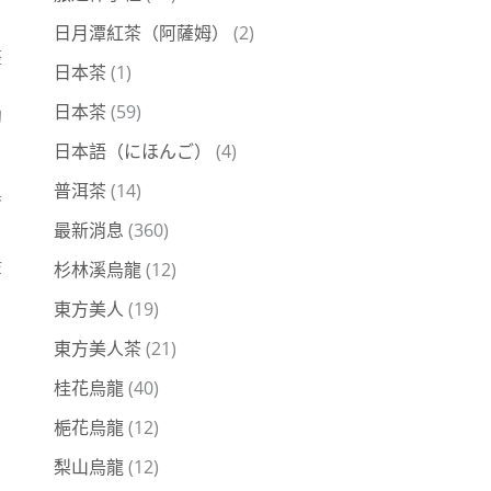
日月潭紅茶（阿薩姆）
(2)
整
日本茶
(1)
，
日本茶
(59)
的
日本語（にほんご）
(4)
普洱茶
(14)
具
最新消息
(360)
杉林溪烏龍
(12)
等
東方美人
(19)
東方美人茶
(21)
桂花烏龍
(40)
梔花烏龍
(12)
梨山烏龍
(12)