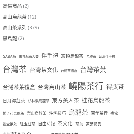
高價商品
(2)
高山烏龍茶
(12)
高山茶系列
(379)
黑烏龍
(2)
伴手禮
凍頂烏龍茶
GABA茶
世界綠茶大賽
包種茶
台灣伴手禮
台灣茶
台灣茶葉
台灣茶文化
台灣茶禮盒
嶢陽茶行
得獎茶
台灣茶葉禮盒
台灣高山茶
桂花烏龍茶
東方美人茶
日月潭紅茶
杉林溪烏龍茶
烏龍茶
沖泡技巧
百年茶行
梨山烏龍茶
禮盒
梔子花烏龍茶
茶文化
自由時報
紅玉紅茶
茶葉
茶葉禮品
禮盒推薦