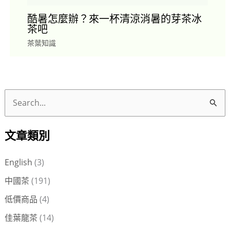
酷暑怎麼辦？來一杯清涼消暑的芽茶冰
茶吧
茶葉知識
搜
尋
文章類別
關
鍵
English
(3)
字
中國茶
(191)
:
低價商品
(4)
佳葉龍茶
(14)