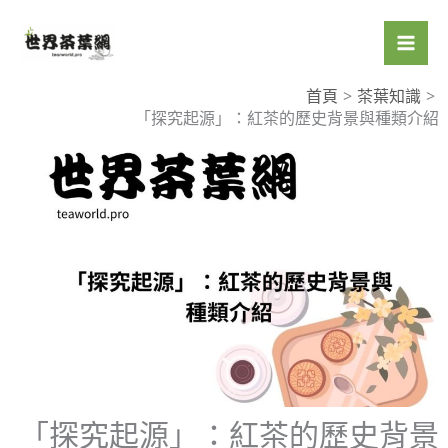
跳
至
主
要
首頁
茶葉知識
「探究起源」：紅茶的歷史背景與種類介紹
內
容
「探究起源」：紅茶的歷史背景